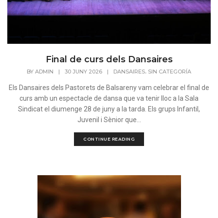
Final de curs dels Dansaires
,
BY
ADMIN
|
30 JUNY 2026
|
DANSAIRES
SIN CATEGORÍA
Els Dansaires dels Pastorets de Balsareny vam celebrar el final de
curs amb un espectacle de dansa que va tenir lloc a la Sala
Sindicat el diumenge 28 de juny a la tarda. Els grups Infantil,
Juvenil i Sènior que...
CONTINUE READING