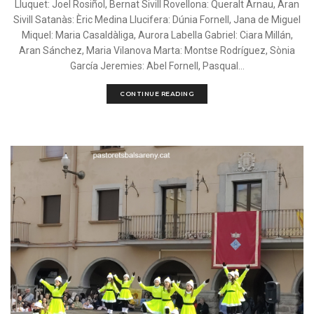
Lluquet: Joel Rosiñol, Bernat Sivill Rovellona: Queralt Arnau, Aran
Sivill Satanàs: Èric Medina Llucifera: Dúnia Fornell, Jana de Miguel
Miquel: Maria Casaldàliga, Aurora Labella Gabriel: Ciara Millán,
Aran Sánchez, Maria Vilanova Marta: Montse Rodríguez, Sònia
García Jeremies: Abel Fornell, Pasqual...
CONTINUE READING