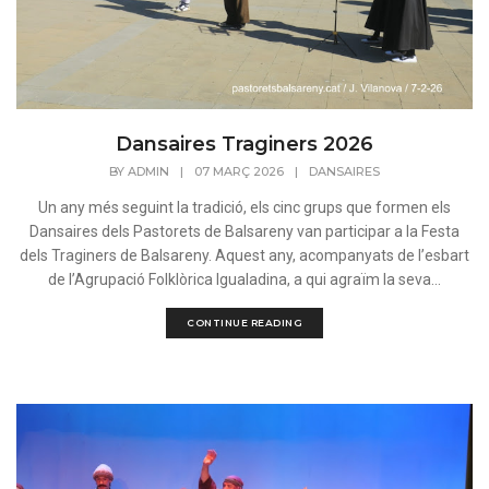
Dansaires Traginers 2026
BY
ADMIN
|
07 MARÇ 2026
|
DANSAIRES
Un any més seguint la tradició, els cinc grups que formen els
Dansaires dels Pastorets de Balsareny van participar a la Festa
dels Traginers de Balsareny. Aquest any, acompanyats de l’esbart
de l’Agrupació Folklòrica Igualadina, a qui agraïm la seva...
CONTINUE READING