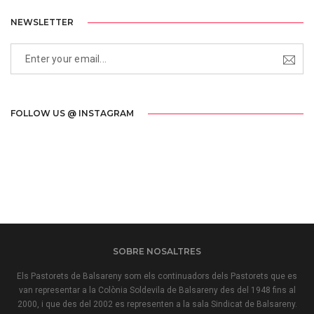
NEWSLETTER
FOLLOW US @ INSTAGRAM
SOBRE NOSALTRES
Els Pastorets de Balsareny som els continuadors dels Pastorets que es
van representar a la Colònia Soldevila de Balsareny des del 1948 fins al
2000, i que des del 2002 es representen a la sala Sindicat de Balsareny.