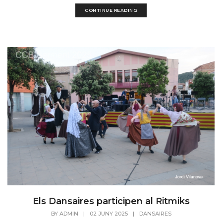
CONTINUE READING
Els Dansaires participen al Ritmiks
BY
ADMIN
|
02 JUNY 2025
|
DANSAIRES