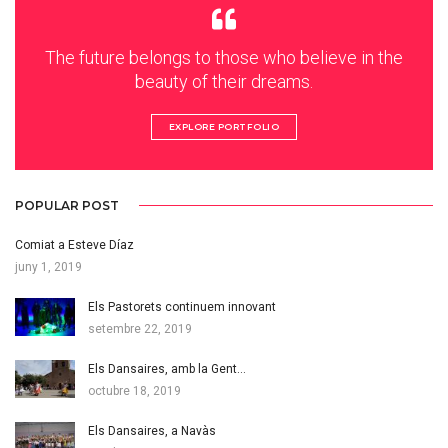
The future belongs to those who believe in the
beauty of their dreams.
EXPLORE PORTFOLIO
POPULAR POST
Comiat a Esteve Díaz
juny 1, 2019
Els Pastorets continuem innovant
setembre 22, 2019
Els Dansaires, amb la Gent…
octubre 18, 2019
Els Dansaires, a Navàs