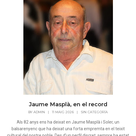
Jaume Masplà, en el record
BY
ADMIN
|
11 MAIG 2026
|
SIN CATEGORÍA
Als 82 anys ens ha deixat en Jaume Masplà i Soler, un
balsarenyenc que ha deixat una forta empremta en el teixit
cultural del nostre poble. Des d’un perfil discret, sempre ha estat